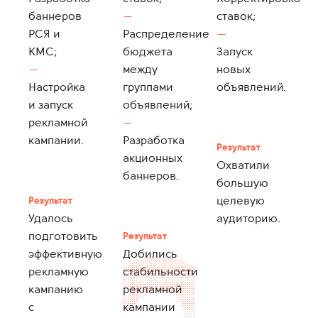
баннеров
ставок;
РСЯ и
Распределение
КМС;
бюджета
Запуск
между
новых
Настройка
группами
объявлений.
и запуск
объявлений;
рекламной
кампании.
Разработка
Результат
акционных
Охватили
баннеров.
большую
целевую
Результат
Удалось
аудиторию.
подготовить
Результат
эффективную
Добились
рекламную
стабильности
кампанию
рекламной
с
кампании