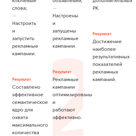
ключевые
объявлений;
дополнительных
слова;
РК.
Настроены
Настроить
и
и
запущены
Результат
запустить
рекламные
Достижение
рекламные
кампании.
наиболее
кампании.
результативных
показателей
рекламных
Результат
Рекламные
кампаний.
Результат
Составлено
кампании
эффективное
оптимизированы
семантическое
и
ядро для
работают
охвата
эффективно.
максимального
количества