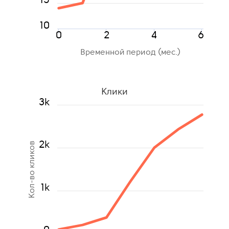
10
0
2
4
6
Временной период (мес.)
Клики
3k
2k
Кол-во кликов
1k