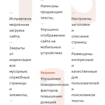
Написаны
продающие
тексты;
Исправлена
Настроены
медленная
заголовки
Улучшено
загрузка
и
отображение
сайта;
описания
сайта на
страниц;
мобильных
Закрыты
устройствах.
от
Размещены
индексации
интересные
все
и
мусорные,
качественные
Результат
служебные
для
Улучшение
страницы
пользователей
поведенческих
и
и
факторов,
элементы;
поисковиков
повышение
тексты.
доверия