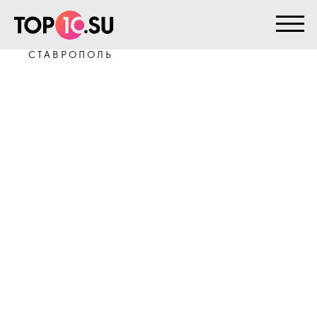
На главную
>
Клиенты
>
Интернет-провайдер
Телко - Ставрополь
ИНТЕРНЕТ-ПРОВАЙДЕР ТЕЛКО —
СТАВРОПОЛЬ