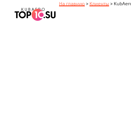
На главную
>
Клиенты
>
KubAer
KUBAERO