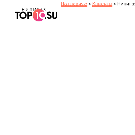
На главную
>
Клиенты
>
Нипига
НИПИГАЗ