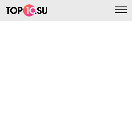
На главную
>
Клиенты
>
Орбита
ОРБИТА