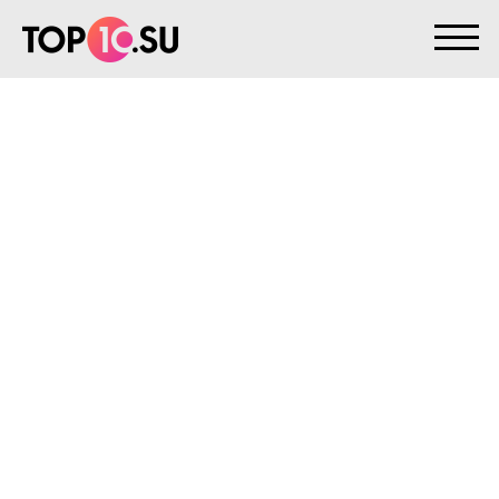
На главную
>
Клиенты
>
Otdohni.su
OTDOHNI.SU