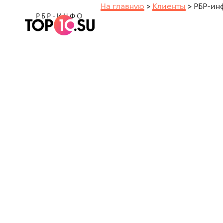
На главную
>
Клиенты
>
РБР-ин
РБР-ИНФО