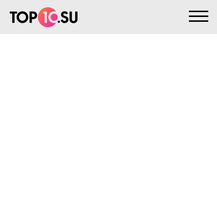
На главную
>
Клиенты
>
STRIKE
STRIKE